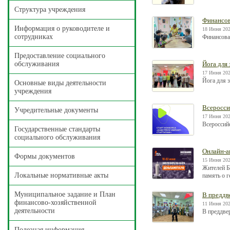
Структура учреждения
Финансов
Информация о руководителе и
18 Июня 202
сотрудниках
Финансова
Предоставление социального
обслуживания
Йога для 
17 Июня 202
Йога для 
Основные виды деятельности
учреждения
Всеросси
Учредительные документы
17 Июня 202
Всероссий
Государственные стандарты
социального обслуживания
Онлайн-а
Формы документов
15 Июня 202
Жителей Б
Локальные нормативные акты
память о 
Муниципальное задание и План
В преддв
финансово-хозяйственной
11 Июня 202
деятельности
В преддвер
Полезная информация