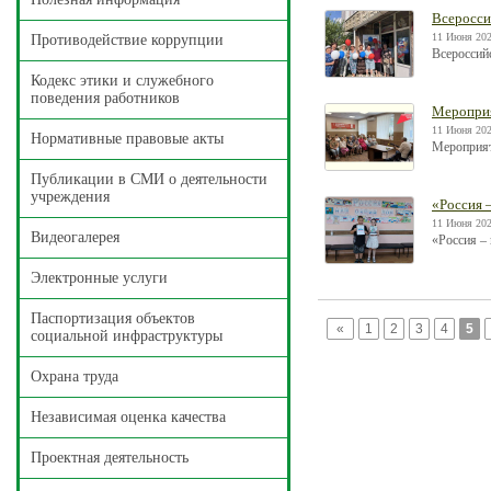
Всеросси
11 Июня 202
Противодействие коррупции
Всероссий
Кодекс этики и служебного
поведения работников
Мероприя
11 Июня 202
Нормативные правовые акты
Мероприят
Публикации в СМИ о деятельности
учреждения
«Россия 
11 Июня 202
Видеогалерея
«Россия –
Электронные услуги
Паспортизация объектов
«
1
2
3
4
5
социальной инфраструктуры
Охрана труда
Независимая оценка качества
Проектная деятельность