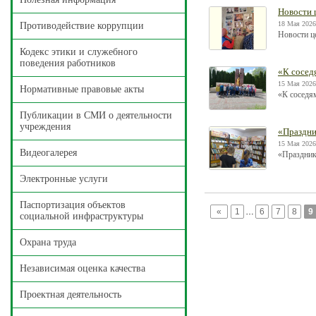
Новости 
18 Мая 2026
Противодействие коррупции
Новости ц
Кодекс этики и служебного
поведения работников
«К соседя
15 Мая 2026
Нормативные правовые акты
«К соседям
Публикации в СМИ о деятельности
учреждения
«Праздни
15 Мая 2026
Видеогалерея
«Праздник
Электронные услуги
Паспортизация объектов
«
1
…
6
7
8
9
социальной инфраструктуры
Охрана труда
Независимая оценка качества
Проектная деятельность