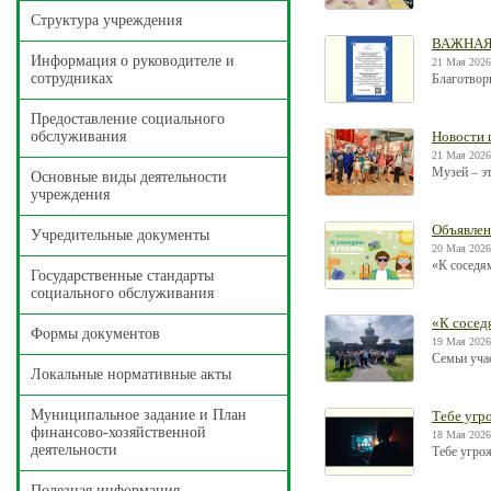
Структура учреждения
ВАЖНАЯ
Информация о руководителе и
21 Мая 2026
сотрудниках
Благотвор
Предоставление социального
обслуживания
Новости 
21 Мая 2026
Музей – эт
Основные виды деятельности
учреждения
Объявлен
Учредительные документы
20 Мая 2026
«К соседям
Государственные стандарты
социального обслуживания
«К соседя
Формы документов
19 Мая 2026
Семьи уча
Локальные нормативные акты
Муниципальное задание и План
Тебе угр
финансово-хозяйственной
18 Мая 2026
деятельности
Тебе угрож
Полезная информация