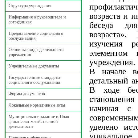
профилакти
Структура учреждения
возраста и 
Информация о руководителе и
сотрудниках
беседа для
возраста».
Предоставление социального
обслуживания
изучения р
Основные виды деятельности
элементом к
учреждения
учреждения.
Учредительные документы
В начале вс
Государственные стандарты
детальный а
социального обслуживания
В ходе бе
Формы документов
становлени
Локальные нормативные акты
начиная с 
современным
Муниципальное задание и План
финансово-хозяйственной
уделено ист
деятельности
уникальное
Полезная информация